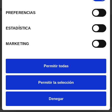
consentimiento
0 Productos encontrados
PREFERENCIAS
Información General
Contacto
ESTADÍSTICA
Preguntas Frequentes (FAQs)
Aviso Legal
MARKETING
Condiciones Legales
Ayuda
Permitir todas
Permitir la selección
Denegar