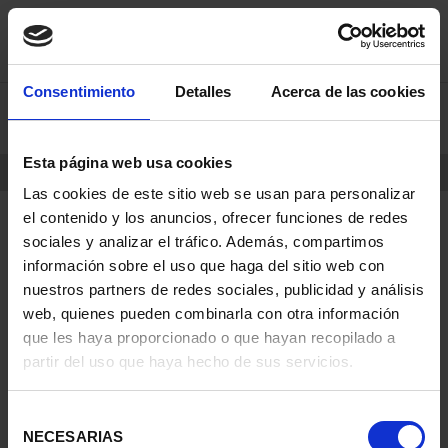
saltar
Saltar
Consentimiento
Detalles
Acerca de las cookies
0
al
al
contenido
men
de
Esta página web usa cookies
navegacin
INICIO
PRODUCTOS
Las cookies de este sitio web se usan para personalizar
el contenido y los anuncios, ofrecer funciones de redes
sociales y analizar el tráfico. Además, compartimos
información sobre el uso que haga del sitio web con
nuestros partners de redes sociales, publicidad y análisis
web, quienes pueden combinarla con otra información
que les haya proporcionado o que hayan recopilado a
partir del uso que haya hecho de sus servicios.
Selección
NECESARIAS
de