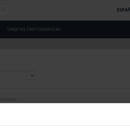
ESPA
TARJETAS CRIPTOGRÁFICAS
contrados