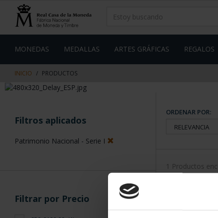
saltar
Saltar
al
al
contenido
men
de
navegacin
MONEDAS
MEDALLAS
ARTES GRÁFICAS
REGALOS
INICIO
PRODUCTOS
ORDENAR POR:
Filtros aplicados
Patrimonio Nacional - Serie I
1 Productos en
Filtrar por Precio