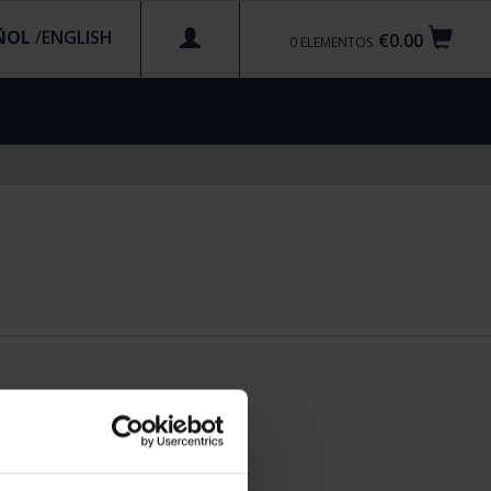
ÑOL
/
€0.00
0
ELEMENTOS