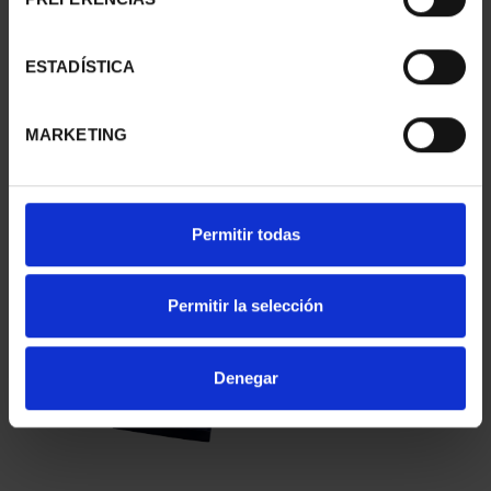
ESTADÍSTICA
425 ANIV. DE
PROCLAMACIÓN FELIPE
VELÁZQUEZ (2024) COL.
VI (2024) COLECCIÓN
PLATA
3.080,00 €
MARKETING
1.069,00 €
Permitir todas
Permitir la selección
Denegar