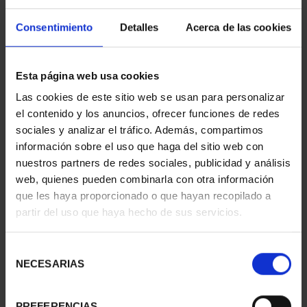
Consentimiento
Detalles
Acerca de las cookies
Esta página web usa cookies
CENTENARIO DE
425 ANIV. DE VELÁQUEZ
Las cookies de este sitio web se usan para personalizar
SOROLLA (2023)
(2024) COL. COMP.
el contenido y los anuncios, ofrecer funciones de redes
COLECCIÓN C...
5.349,00 €
sociales y analizar el tráfico. Además, compartimos
3.093,00 €
información sobre el uso que haga del sitio web con
nuestros partners de redes sociales, publicidad y análisis
web, quienes pueden combinarla con otra información
que les haya proporcionado o que hayan recopilado a
partir del uso que haya hecho de sus servicios.
Selección
NECESARIAS
de
consentimiento
PREFERENCIAS