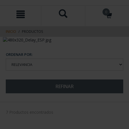
saltar
Saltar
0
al
al
contenido
men
de
navegacin
INICIO
PRODUCTOS
ORDENAR POR:
REFINAR
7 Productos encontrados