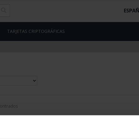
ESPA
TARJETAS CRIPTOGRÁFICAS
contrados