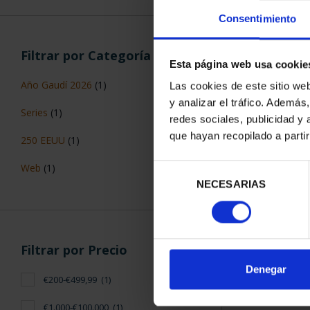
Consentimiento
Filtrar por Categoría
Esta página web usa cookie
Año Gaudí 2026
(1)
Las cookies de este sitio we
y analizar el tráfico. Ademá
AÑO GAUDÍ 
Series
(1)
redes sociales, publicidad y
MONEDA
que hayan recopilado a parti
420,
250 EEUU
(1)
Web
(1)
Selección
NECESARIAS
de
consentimiento
Filtrar por Precio
ORDENAR POR:
Denegar
€200-€499,99
(1)
€1.000-€100.000
(1)