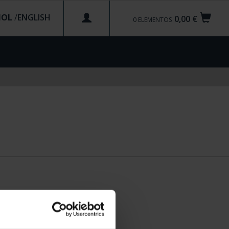
ÑOL
/
0,00 €
0
ELEMENTOS