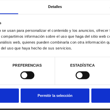
Detalles
s
b se usan para personalizar el contenido y los anuncios, ofrecer
s, compartimos información sobre el uso que haga del sitio web 
- COLECCIÓN
250 ANIV. EEUU -
 análisis web, quienes pueden combinarla con otra información q
S PLATA
COLECCIÓN DE PLATA
r del uso que haya hecho de sus servicios.
00 €
1.730,00 €
PREFERENCIAS
ESTADÍSTICA
Permitir la selección