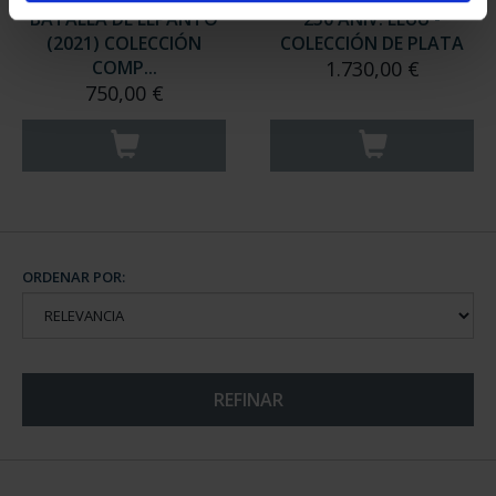
BATALLA DE LEPANTO
250 ANIV. EEUU -
(2021) COLECCIÓN
COLECCIÓN DE PLATA
COMP...
1.730,00 €
750,00 €
ORDENAR POR:
REFINAR