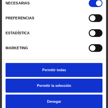
NECESARIAS
de
consentimiento
PREFERENCIAS
XIII SERIE
AÑO GAUDÍ -
IBEROAMERICANA
COLECCIÓN MONEDAS
"CAPITALES"
PLATA
ESTADÍSTICA
595,00 €
420,00 €
MARKETING
Permitir todas
Permitir la selección
Denegar