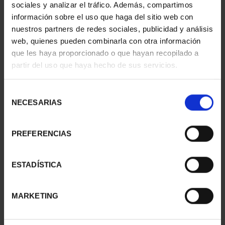
sociales y analizar el tráfico. Además, compartimos
información sobre el uso que haga del sitio web con
nuestros partners de redes sociales, publicidad y análisis
ANIMALES PELIGRO EXT.
ANIMALES PELIGRO
web, quienes pueden combinarla con otra información
ÁLBUM + 4 MONEDAS
EXTINCIÓN - 2ª
que les haya proporcionado o que hayan recopilado a
67,76 €
ENTREGA
partir del uso que haya hecho de sus servicios.
67,76 €
Selección
NECESARIAS
de
consentimiento
PREFERENCIAS
ESTADÍSTICA
MARKETING