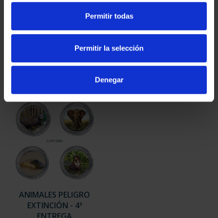
ANIMALES PELIGRO
ANIMALES PELIGRO
Permitir todas
EXTINCIÓN - 3ª
EXTIN. - COL.
ENTREGA
COMPLETA
67,76 €
271,04 €
Permitir la selección
Denegar
ANIMALES PELIGRO
EXTINCIÓN - 4ª
ENTREGA