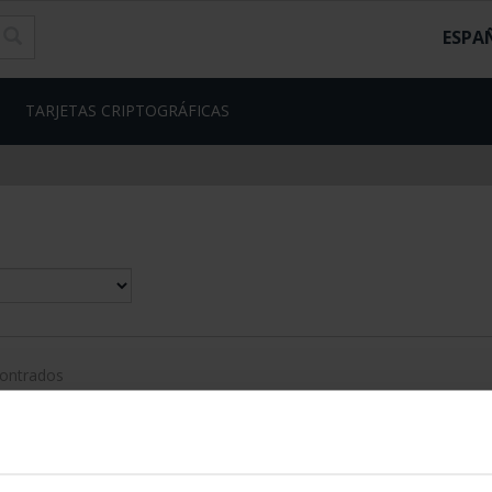
ESPA
TARJETAS CRIPTOGRÁFICAS
contrados