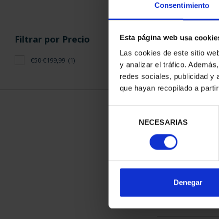
Consentimiento
Filtrar por Precio
Esta página web usa cookie
Las cookies de este sitio we
€50-€199,99
(1)
y analizar el tráfico. Ademá
PROCLAMACIÓ
redes sociales, publicidad y
(2024) 
que hayan recopilado a parti
140,
Selección
NECESARIAS
de
consentimiento
ORDENAR POR:
Denegar