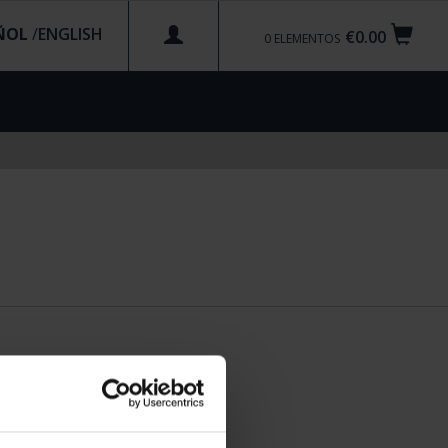
ÑOL
/
€0.00
0
ELEMENTOS