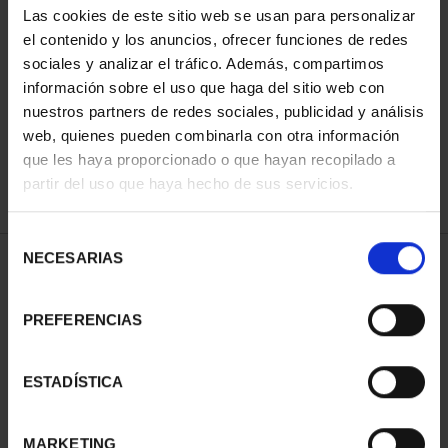
Las cookies de este sitio web se usan para personalizar
el contenido y los anuncios, ofrecer funciones de redes
sociales y analizar el tráfico. Además, compartimos
ORDENAR POR:
información sobre el uso que haga del sitio web con
nuestros partners de redes sociales, publicidad y análisis
web, quienes pueden combinarla con otra información
que les haya proporcionado o que hayan recopilado a
REFINAR
partir del uso que haya hecho de sus servicios.
Selección
NECESARIAS
de
1 Productos encontrados
consentimiento
PREFERENCIAS
ESTADÍSTICA
MARKETING