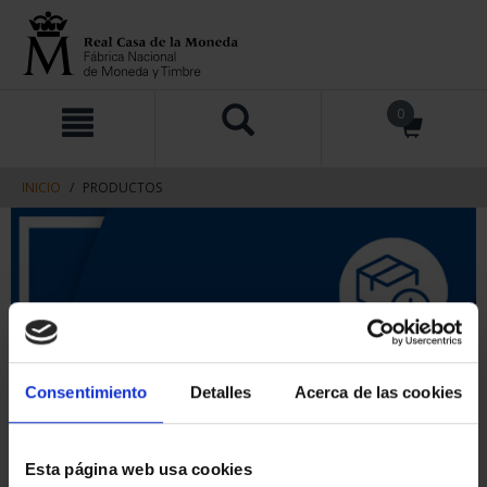
saltar
Saltar
0
al
al
contenido
men
de
navegacin
INICIO
PRODUCTOS
Consentimiento
Detalles
Acerca de las cookies
Esta página web usa cookies