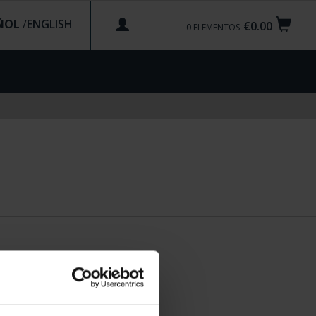
ÑOL
/
€0.00
0
ELEMENTOS