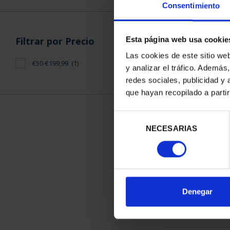
Consentimiento
Filtrar por Precio
Esta página web usa cookie
Las cookies de este sitio we
€50-€199,99
(1)
y analizar el tráfico. Ademá
MARÍA DE MAE
redes sociales, publicidad y
REA
que hayan recopilado a parti
140,
Selección
NECESARIAS
de
consentimiento
ORDENAR POR:
Denegar