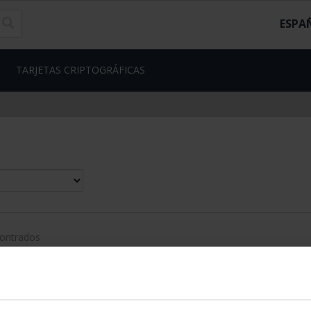
ESPA
TARJETAS CRIPTOGRÁFICAS
contrados