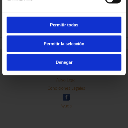
REFINAR
Permitir todas
Permitir la selección
Información General
Denegar
Contacto
Preguntas Frequentes (FAQs)
Aviso Legal
Condiciones Legales
Ayuda