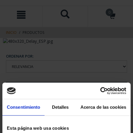
saltar
Saltar
0
al
al
contenido
men
de
navegacin
INICIO
PRODUCTOS
ORDENAR POR:
REFINAR
Consentimiento
Detalles
Acerca de las cookies
1 Productos encontrados
Esta página web usa cookies