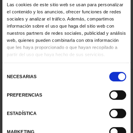
Las cookies de este sitio web se usan para personalizar
el contenido y los anuncios, ofrecer funciones de redes
sociales y analizar el tráfico. Además, compartimos
ORDENAR POR:
información sobre el uso que haga del sitio web con
nuestros partners de redes sociales, publicidad y análisis
web, quienes pueden combinarla con otra información
que les haya proporcionado o que hayan recopilado a
REFINAR
partir del uso que haya hecho de sus servicios.
Selección
NECESARIAS
de
1 Productos encontrados
consentimiento
PREFERENCIAS
ESTADÍSTICA
MARKETING