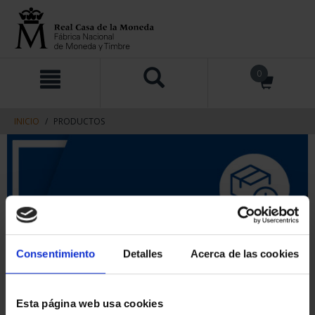
saltar
Saltar
0
al
al
contenido
men
de
navegacin
INICIO
PRODUCTOS
Consentimiento
Detalles
Acerca de las cookies
Esta página web usa cookies