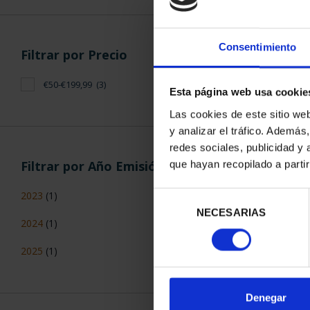
Consentimiento
ORDENAR POR:
Filtros aplicados
Esta página web usa cookie
Emisiones Individuales
Las cookies de este sitio we
925
y analizar el tráfico. Ademá
3 Productos en
redes sociales, publicidad y
Web
que hayan recopilado a parti
Día Internacional de la Mujer
Selección
NECESARIAS
de
consentimiento
Filtrar por Precio
€50-€199,99
(3)
Denegar