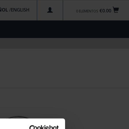
ÑOL
/
€0.00
0
ELEMENTOS