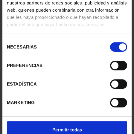
nuestros partners de redes sociales, publicidad y análisis
web, quienes pueden combinarla con otra información
que les haya proporcionado o que hayan recopilado a
partir del uso que haya hecho de sus servicios.
Selección
NECESARIAS
de
consentimiento
PREFERENCIAS
MARIA MOLINER (2025)
150 ANIV. DE ANTONIO
ESTADÍSTICA
8 REALES
MACHADO - 8 REALES
140,00 €
140,00 €
MARKETING
Permitir todas