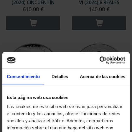
(2024) CINCUENTÍN
VI (2024) 8 REALES
610,00 €
140,00 €
Consentimiento
Detalles
Acerca de las cookies
Esta página web usa cookies
PROCLAMACIÓN FELIPE
EQUIPO OLIMPICO
Las cookies de este sitio web se usan para personalizar
VI (2024) CINCUENTÍN
ESPAÑOL 2026 - 8
el contenido y los anuncios, ofrecer funciones de redes
610,00 €
REALES
sociales y analizar el tráfico. Además, compartimos
140,00 €
información sobre el uso que haga del sitio web con