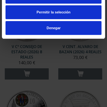
Permitir la selección
Denegar
V Cº CONSEJO DE
V CENT. ALVARO DE
ESTADO (2026) 8
BAZAN (2026) 4 REALES
REALES
73,00 €
140,00 €