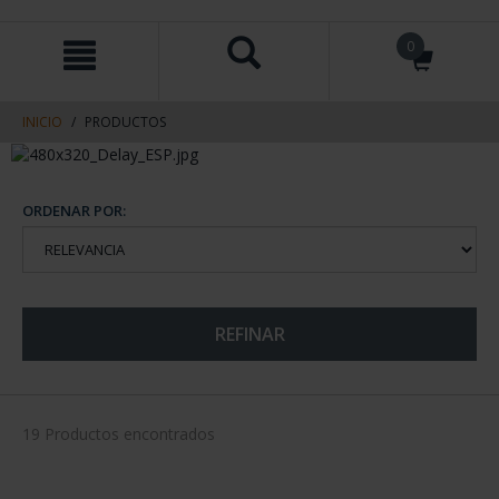
saltar
Saltar
0
al
al
contenido
men
de
navegacin
INICIO
PRODUCTOS
ORDENAR POR:
REFINAR
19 Productos encontrados