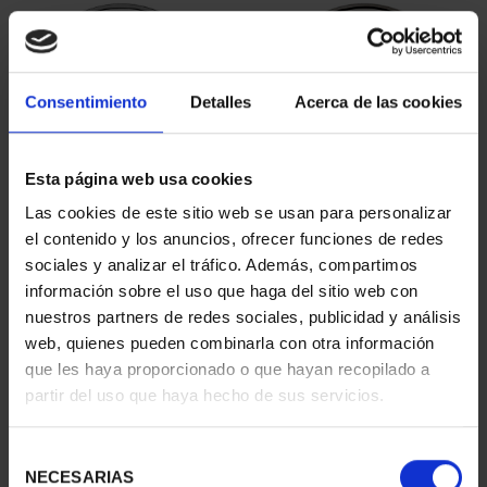
Consentimiento
Detalles
Acerca de las cookies
Esta página web usa cookies
Las cookies de este sitio web se usan para personalizar
MARÍA DE MAEZTU
MARGARITA SALAS
el contenido y los anuncios, ofrecer funciones de redes
(2023) 8 REALES
(2024) 8 REALES
sociales y analizar el tráfico. Además, compartimos
140,00 €
140,00 €
información sobre el uso que haga del sitio web con
nuestros partners de redes sociales, publicidad y análisis
web, quienes pueden combinarla con otra información
que les haya proporcionado o que hayan recopilado a
partir del uso que haya hecho de sus servicios.
Selección
NECESARIAS
de