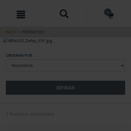
saltar
Saltar
0
al
al
contenido
men
de
navegacin
INICIO
PRODUCTOS
ORDENAR POR:
REFINAR
3 Productos encontrados