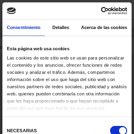
saltar
Saltar
0
al
al
contenido
men
de
Consentimiento
Detalles
Acerca de las cookies
navegacin
INICIO
PRODUCTOS
0 Productos encontrados
Esta página web usa cookies
Las cookies de este sitio web se usan para personalizar
Información General
el contenido y los anuncios, ofrecer funciones de redes
Contacto
sociales y analizar el tráfico. Además, compartimos
Preguntas Frequentes (FAQs)
información sobre el uso que haga del sitio web con
Aviso Legal
nuestros partners de redes sociales, publicidad y análisis
web, quienes pueden combinarla con otra información
Condiciones Legales
que les haya proporcionado o que hayan recopilado a
partir del uso que haya hecho de sus servicios.
Ayuda
Selección
NECESARIAS
de