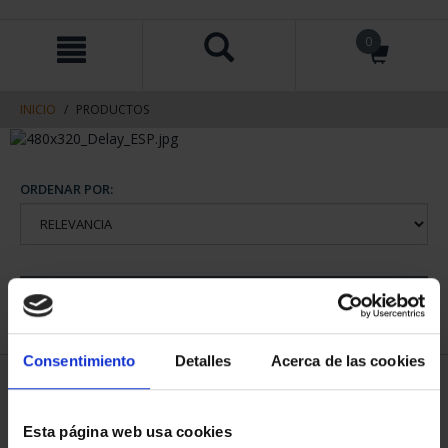
saltar
Saltar
0
al
al
contenido
men
de
navegacin
INICIO
PRODUCTOS
ORDENAR POR:
REFINAR
Consentimiento
Detalles
Acerca de las cookies
1 Productos encontrados
Esta página web usa cookies