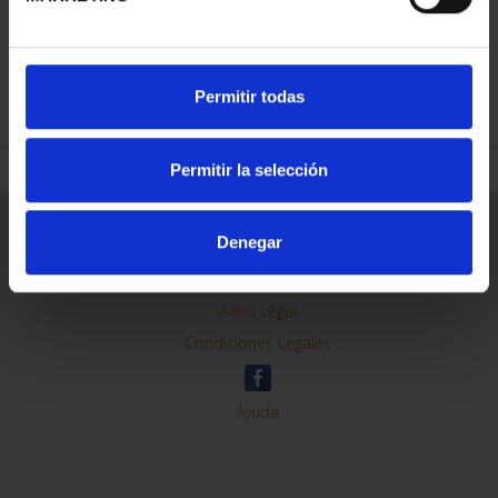
REFINAR
Permitir todas
Permitir la selección
Información General
Denegar
Contacto
Preguntas Frequentes (FAQs)
Aviso Legal
Condiciones Legales
Ayuda