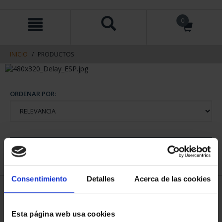
saltar
Saltar
0
al
al
contenido
men
de
navegacin
INICIO
PRODUCTOS
ORDENAR POR:
REFINAR
Consentimiento
Detalles
Acerca de las cookies
1 Productos encontrados
Esta página web usa cookies