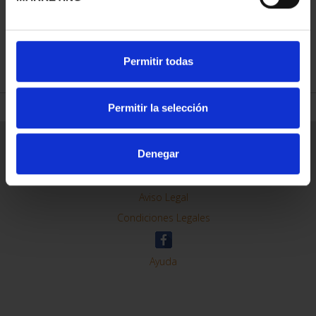
REFINAR
Permitir todas
Permitir la selección
Información General
Denegar
Contacto
Preguntas Frequentes (FAQs)
Aviso Legal
Condiciones Legales
Ayuda