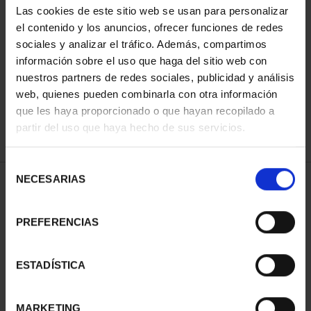
Las cookies de este sitio web se usan para personalizar
el contenido y los anuncios, ofrecer funciones de redes
sociales y analizar el tráfico. Además, compartimos
ORDENAR POR:
información sobre el uso que haga del sitio web con
nuestros partners de redes sociales, publicidad y análisis
web, quienes pueden combinarla con otra información
que les haya proporcionado o que hayan recopilado a
REFINAR
partir del uso que haya hecho de sus servicios.
Selección
NECESARIAS
de
1 Productos encontrados
consentimiento
PREFERENCIAS
ESTADÍSTICA
MARKETING