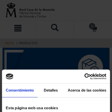
saltar
Saltar
0
al
al
contenido
men
de
navegacin
INICIO
PRODUCTOS
Consentimiento
Detalles
Acerca de las cookies
Esta página web usa cookies