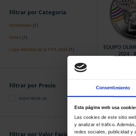
Filtrar por Categoría
Novedades
(1)
Series
(1)
EQUIPO OLIM
Copa Mundial de la FIFA 2026
(1)
2024 - 
140,
Filtrar por Precio
Consentimiento
€50-€199,99
(4)
Esta página web usa cookie
ORDENAR POR:
Las cookies de este sitio we
y analizar el tráfico. Ademá
redes sociales, publicidad y
Filtrar por Valor Facial