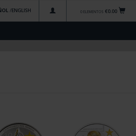
ÑOL
/
€0.00
0
ELEMENTOS