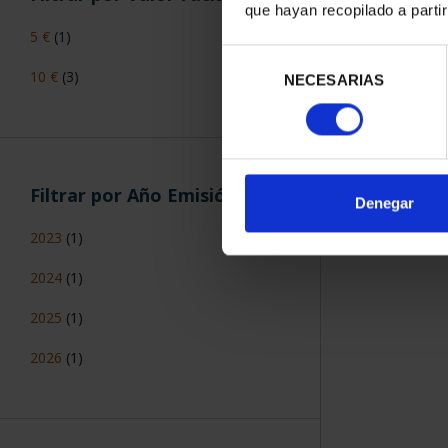
que hayan recopilado a parti
5 €
(1)
Selección
10 €
(3)
NECESARIAS
de
consentimiento
Filtrar por Año Emisión
Denegar
2023
(1)
2024
(1)
2025
(1)
2026
(1)