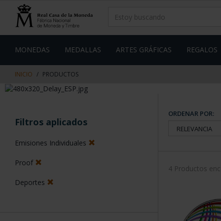
saltar
Saltar
al
al
contenido
men
de
navegacin
MONEDAS
MEDALLAS
ARTES GRÁFICAS
REGALOS
INICIO
PRODUCTOS
ORDENAR POR:
Filtros aplicados
Emisiones Individuales
Proof
4 Productos en
Deportes