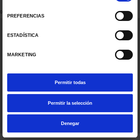
consentimiento
0 Productos encontrados
PREFERENCIAS
Información General
Contacto
ESTADÍSTICA
Preguntas Frequentes (FAQs)
Aviso Legal
MARKETING
Condiciones Legales
Ayuda
Permitir todas
Permitir la selección
Denegar