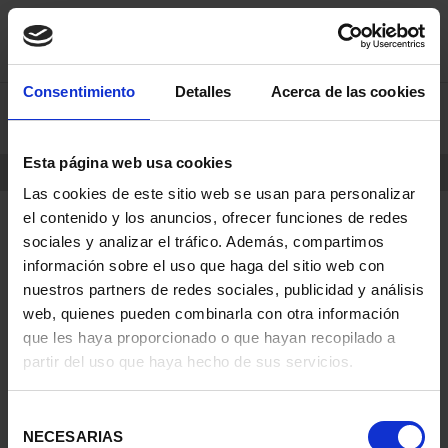
saltar
Saltar
Consentimiento
Detalles
Acerca de las cookies
0
al
al
contenido
men
de
Esta página web usa cookies
navegacin
INICIO
PRODUCTOS
Las cookies de este sitio web se usan para personalizar
el contenido y los anuncios, ofrecer funciones de redes
sociales y analizar el tráfico. Además, compartimos
información sobre el uso que haga del sitio web con
nuestros partners de redes sociales, publicidad y análisis
web, quienes pueden combinarla con otra información
que les haya proporcionado o que hayan recopilado a
partir del uso que haya hecho de sus servicios.
Selección
NECESARIAS
de