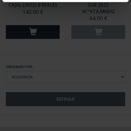
CAJAL (2022) 8 REALES
EUR 2022
140,00 €
VCºVTA.MNDO
64,00 €
ORDENAR POR:
REFINAR