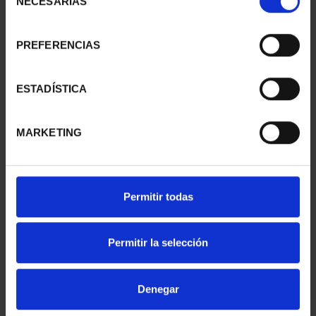
NECESARIAS
de
consentimiento
PREFERENCIAS
ANTONIO DE NEBRIJA
XX ANIVERSARIO DEL
(2022) 8 REALES
EURO (2022) 8 REALES
140,00 €
140,00 €
ESTADÍSTICA
MARKETING
Permitir todas
Permitir la selección
Denegar
AÑO INVES. RAMÓN Y
CARTERITA MONEDA 40