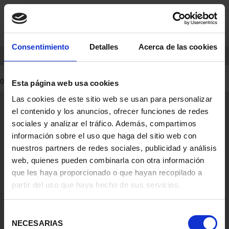
saltar
Saltar
0
al
al
contenido
men
de
Consentimiento
Detalles
Acerca de las cookies
navegacin
INICIO
PRODUCTOS
0 Productos encontrados
Esta página web usa cookies
Las cookies de este sitio web se usan para personalizar
Información General
el contenido y los anuncios, ofrecer funciones de redes
Contacto
sociales y analizar el tráfico. Además, compartimos
Preguntas Frequentes (FAQs)
información sobre el uso que haga del sitio web con
Aviso Legal
nuestros partners de redes sociales, publicidad y análisis
web, quienes pueden combinarla con otra información
Condiciones Legales
que les haya proporcionado o que hayan recopilado a
partir del uso que haya hecho de sus servicios.
Ayuda
Selección
NECESARIAS
de