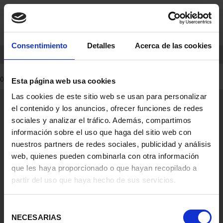
saltar
Saltar
0
al
al
contenido
men
de
Consentimiento
Detalles
Acerca de las cookies
navegacin
INICIO
PRODUCTOS
0 Productos encontrados
Esta página web usa cookies
Las cookies de este sitio web se usan para personalizar
Información General
el contenido y los anuncios, ofrecer funciones de redes
Contacto
sociales y analizar el tráfico. Además, compartimos
Preguntas Frequentes (FAQs)
información sobre el uso que haga del sitio web con
Aviso Legal
nuestros partners de redes sociales, publicidad y análisis
web, quienes pueden combinarla con otra información
Condiciones Legales
que les haya proporcionado o que hayan recopilado a
partir del uso que haya hecho de sus servicios.
Ayuda
Selección
NECESARIAS
de