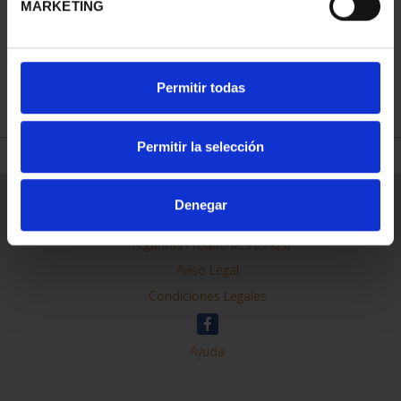
MARKETING
REFINAR
Permitir todas
Permitir la selección
Información General
Denegar
Contacto
Preguntas Frequentes (FAQs)
Aviso Legal
Condiciones Legales
Ayuda