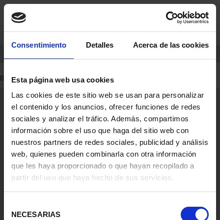
saltar
Saltar
0
al
al
contenido
men
de
Consentimiento
Detalles
Acerca de las cookies
navegacin
INICIO
PRODUCTOS
0 Productos encontrados
Esta página web usa cookies
Las cookies de este sitio web se usan para personalizar
Información General
el contenido y los anuncios, ofrecer funciones de redes
Contacto
sociales y analizar el tráfico. Además, compartimos
Preguntas Frequentes (FAQs)
información sobre el uso que haga del sitio web con
Aviso Legal
nuestros partners de redes sociales, publicidad y análisis
web, quienes pueden combinarla con otra información
Condiciones Legales
que les haya proporcionado o que hayan recopilado a
partir del uso que haya hecho de sus servicios.
Ayuda
Selección
NECESARIAS
de