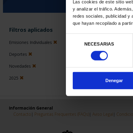
Las cookies de este sitio we
y analizar el tráfico. Ademá
0 Productos encon
redes sociales, publicidad y
que hayan recopilado a parti
Filtros aplicados
Selección
Emisiones Individuales
NECESARIAS
de
consentimiento
Deportes
Novedades
2025
Denegar
Información General
Contacto
|
Preguntas Frequentes (FAQs)
|
Aviso Legal
|
Condicio