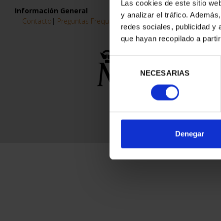
Las cookies de este sitio we
y analizar el tráfico. Ademá
0 Productos encon
redes sociales, publicidad y
que hayan recopilado a parti
Filtros aplicados
Selección
Emisiones Individuales
NECESARIAS
de
consentimiento
Web
Deportes
Denegar
Información General
Contacto
|
Preguntas Frequentes (FAQs)
|
Aviso Legal
|
Condicio