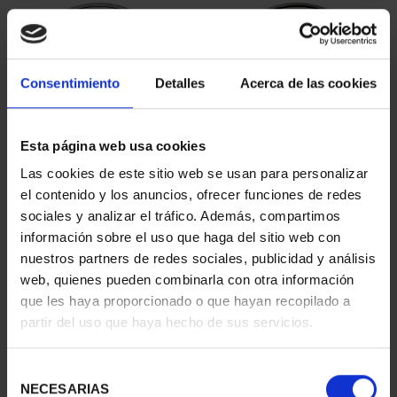
Consentimiento
Detalles
Acerca de las cookies
Esta página web usa cookies
Las cookies de este sitio web se usan para personalizar
MARÍA DE MAEZTU
MARGARITA SALAS
el contenido y los anuncios, ofrecer funciones de redes
(2023) 8 REALES
(2024) 8 REALES
sociales y analizar el tráfico. Además, compartimos
140,00 €
140,00 €
información sobre el uso que haga del sitio web con
nuestros partners de redes sociales, publicidad y análisis
web, quienes pueden combinarla con otra información
que les haya proporcionado o que hayan recopilado a
partir del uso que haya hecho de sus servicios.
Selección
NECESARIAS
de