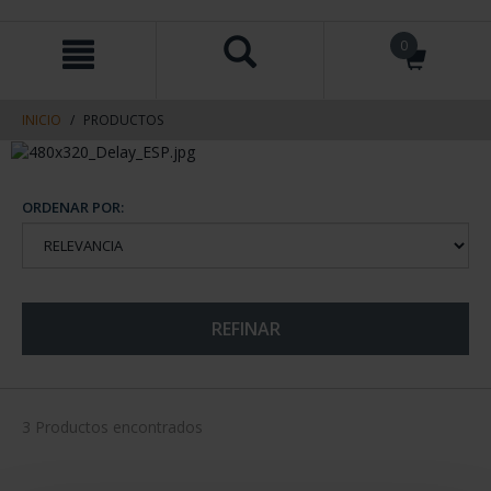
saltar
Saltar
0
al
al
contenido
men
de
navegacin
INICIO
PRODUCTOS
ORDENAR POR:
REFINAR
3 Productos encontrados