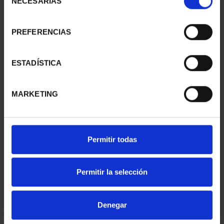
NECESARIAS
de
consentimiento
PREFERENCIAS
CARTERITA 2 EURO
CARTERITA 2 EURO
PROOF ART.49
PROOF MONAST.DE
INCLUSION ...
POBLET ...
ESTADÍSTICA
26,00 €
26,00 €
MARKETING
Permitir todas
Permitir la selección
Denegar