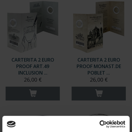
CARTERITA 2 EURO
CARTERITA 2 EURO
PROOF ART.49
PROOF MONAST.DE
INCLUSION ...
POBLET ...
26,00 €
26,00 €