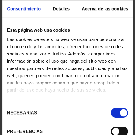
Consentimiento
Detalles
Acerca de las cookies
Esta página web usa cookies
Las cookies de este sitio web se usan para personalizar
CARTERITA MONEDA 60
V Cº CONSEJO DE
el contenido y los anuncios, ofrecer funciones de redes
EUR 2026
ESTADO (2026) 8
sociales y analizar el tráfico. Además, compartimos
85,00 €
REALES
140,00 €
información sobre el uso que haga del sitio web con
nuestros partners de redes sociales, publicidad y análisis
web, quienes pueden combinarla con otra información
que les haya proporcionado o que hayan recopilado a
partir del uso que haya hecho de sus servicios.
Selección
NECESARIAS
de
consentimiento
PREFERENCIAS