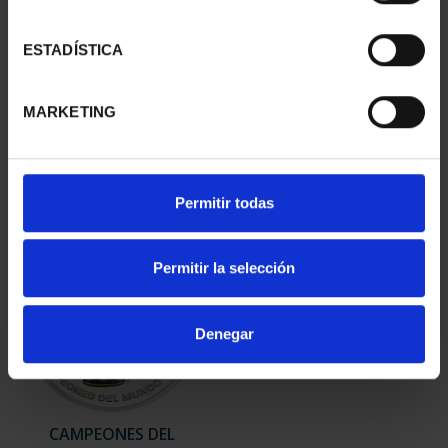
ESTADÍSTICA
V CENT. ALVARO DE
CANJE 60 EURO 2026
BAZAN (2026) 4 REALES
ACADEMIA DEL AIRE - P...
MARKETING
73,00 €
60,00 €
Permitir todas
Permitir la selección
Denegar
CAMPEONES DEL