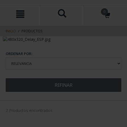
saltar
Saltar
0
al
al
contenido
men
de
navegacin
INICIO
PRODUCTOS
ORDENAR POR:
REFINAR
7 Productos encontrados