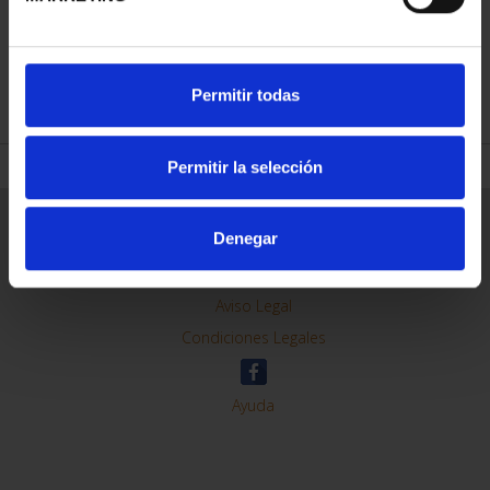
REFINAR
Permitir todas
Permitir la selección
Información General
Denegar
Contacto
Preguntas Frequentes (FAQs)
Aviso Legal
Condiciones Legales
Ayuda