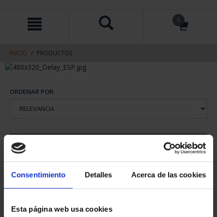
saltar
Saltar
0
al
al
contenido
men
de
navegacin
INICIO
PRODUCTOS
ORDENAR POR:
REFINAR
Consentimiento
Detalles
Acerca de las cookies
1 Productos encontrados
Esta página web usa cookies