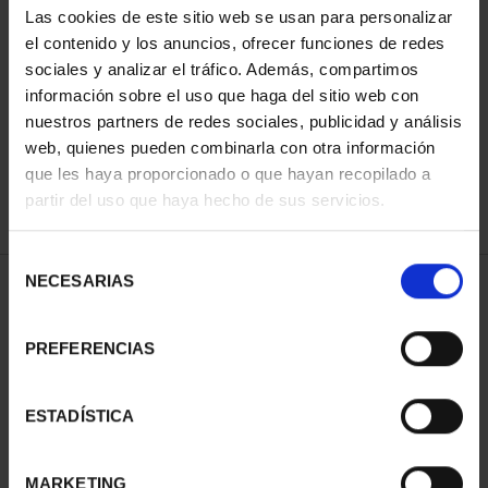
Las cookies de este sitio web se usan para personalizar
el contenido y los anuncios, ofrecer funciones de redes
sociales y analizar el tráfico. Además, compartimos
ORDENAR POR:
información sobre el uso que haga del sitio web con
nuestros partners de redes sociales, publicidad y análisis
web, quienes pueden combinarla con otra información
que les haya proporcionado o que hayan recopilado a
REFINAR
partir del uso que haya hecho de sus servicios.
Selección
NECESARIAS
de
1 Productos encontrados
consentimiento
PREFERENCIAS
ESTADÍSTICA
MARKETING