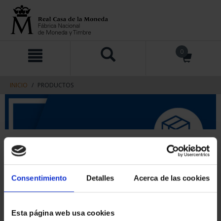
saltar
Saltar
0
al
al
contenido
men
de
navegacin
INICIO
PRODUCTOS
Consentimiento
Detalles
Acerca de las cookies
Esta página web usa cookies