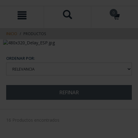
saltar
Saltar
0
al
al
contenido
men
de
navegacin
INICIO
PRODUCTOS
ORDENAR POR:
REFINAR
16 Productos encontrados