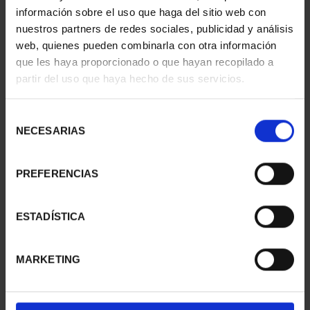
información sobre el uso que haga del sitio web con
nuestros partners de redes sociales, publicidad y análisis
web, quienes pueden combinarla con otra información
que les haya proporcionado o que hayan recopilado a
partir del uso que haya hecho de sus servicios.
Selección
NECESARIAS
de
consentimiento
PREFERENCIAS
CIUDADES PATRIMONIO
CIUDADES PATRIMONIO
ESTADÍSTICA
II - LA LAGUNA
II - SALAMANCA
73,00 €
73,00 €
MARKETING