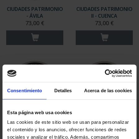
CIUDADES PATRIMONIO
CIUDADES PATRIMONIO
- ÁVILA
II - CUENCA
73,00 €
73,00 €
Consentimiento
Detalles
Acerca de las cookies
Esta página web usa cookies
CIUDADES PATRIMONIO
CIUDADES PATRIMONIO
Las cookies de este sitio web se usan para personalizar
II- IBIZA
II- MÉRIDA
el contenido y los anuncios, ofrecer funciones de redes
73,00 €
73,00 €
sociales y analizar el tráfico. Además, compartimos