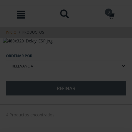
saltar
Saltar
0
al
al
contenido
men
de
navegacin
INICIO
PRODUCTOS
ORDENAR POR:
REFINAR
4 Productos encontrados