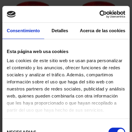
Consentimiento
Detalles
Acerca de las cookies
Esta página web usa cookies
SUSCRIPCIÓN
SUSCRIPCIÓN
Las cookies de este sitio web se usan para personalizar
CAPITALES DE
CAPITALES DE
el contenido y los anuncios, ofrecer funciones de redes
PROVINCIA 1
PROVINCIA 2
sociales y analizar el tráfico. Además, compartimos
949,00 €
949,00 €
información sobre el uso que haga del sitio web con
nuestros partners de redes sociales, publicidad y análisis
Sólo para usuarios
Sólo para usuarios
registrados
registrados
web, quienes pueden combinarla con otra información
que les haya proporcionado o que hayan recopilado a
partir del uso que haya hecho de sus servicios.
Selección