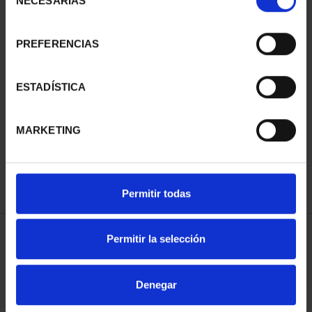
NECESARIAS
de
consentimiento
PREFERENCIAS
SUSCRIPCIÓN
SUSCRIPCIÓN
ESTADÍSTICA
CAPITALES DE
CAPITALES DE
PROVINCIA 3
PROVINCIA 4
MARKETING
949,00 €
949,00 €
Sólo para usuarios
Sólo para usuarios
registrados
registrados
Permitir todas
Permitir la selección
ORDENAR POR:
Denegar