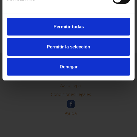
REFINAR
Permitir todas
Permitir la selección
Información General
Denegar
Contacto
Preguntas Frequentes (FAQs)
Aviso Legal
Condiciones Legales
Ayuda