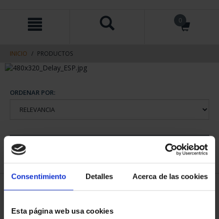
saltar
Saltar
0
al
al
contenido
men
de
navegacin
INICIO
PRODUCTOS
ORDENAR POR:
REFINAR
Consentimiento
Detalles
Acerca de las cookies
1 Productos encontrados
Esta página web usa cookies