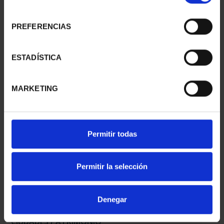
consentimiento
PREFERENCIAS
CIUDADES PATRIMONIO
CIUDADES PATRIMONIO
- ÁVILA
II - SALAMANCA
ESTADÍSTICA
73,00 €
73,00 €
MARKETING
Permitir todas
Permitir la selección
Denegar
CIUDADES PATRIMONIO