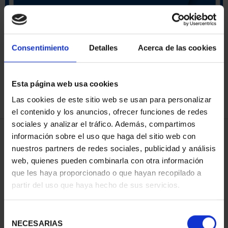
ORDENAR POR:
Consentimiento
Detalles
Acerca de las cookies
Esta página web usa cookies
REFINAR
Las cookies de este sitio web se usan para personalizar
el contenido y los anuncios, ofrecer funciones de redes
sociales y analizar el tráfico. Además, compartimos
3 Productos encontrados
información sobre el uso que haga del sitio web con
nuestros partners de redes sociales, publicidad y análisis
web, quienes pueden combinarla con otra información
que les haya proporcionado o que hayan recopilado a
partir del uso que haya hecho de sus servicios.
Selección
NECESARIAS
de