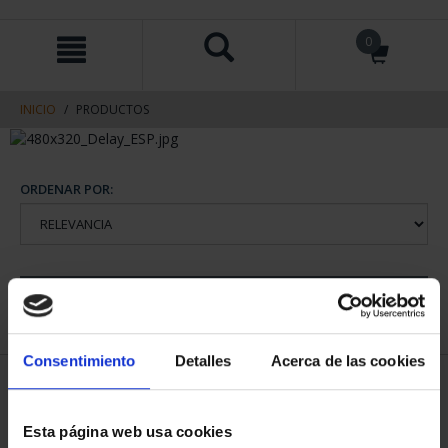
saltar
Saltar
0
al
al
contenido
men
de
navegacin
INICIO
PRODUCTOS
ORDENAR POR:
REFINAR
Consentimiento
Detalles
Acerca de las cookies
1 Productos encontrados
Esta página web usa cookies