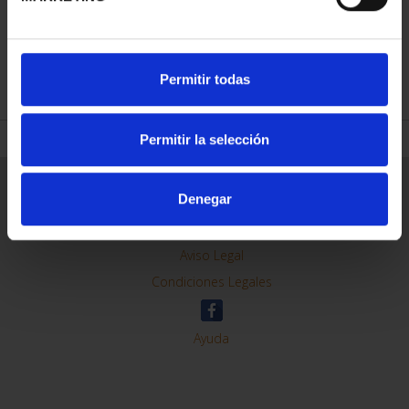
REFINAR
Permitir todas
Permitir la selección
Información General
Denegar
Contacto
Preguntas Frequentes (FAQs)
Aviso Legal
Condiciones Legales
Ayuda