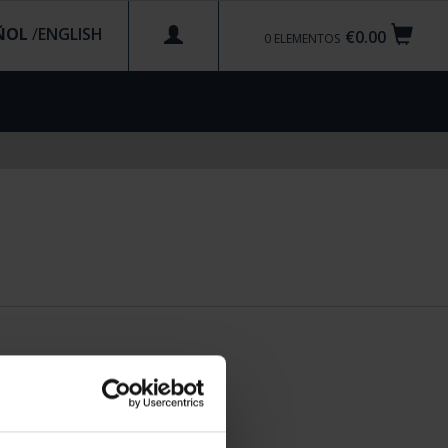
ÑOL
/
€0.00
0
ELEMENTOS