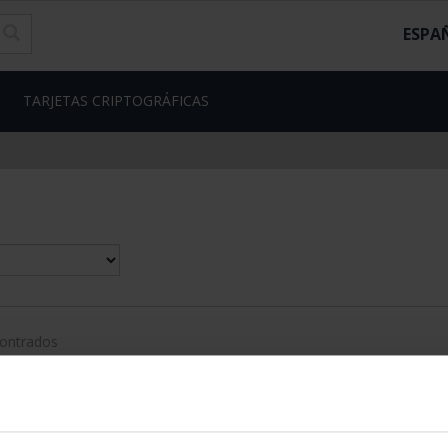
ESPA
TARJETAS CRIPTOGRÁFICAS
contrados