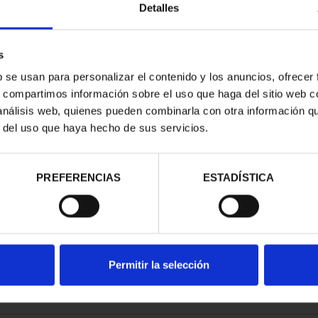
Detalles
s
b se usan para personalizar el contenido y los anuncios, ofrecer
s, compartimos información sobre el uso que haga del sitio web 
RIMONIO II -
CIUDADES PATRIMONIO III -
 análisis web, quienes pueden combinarla con otra información q
NCA
TOLEDO
r del uso que haya hecho de sus servicios.
00 €
73,00 €
PREFERENCIAS
ESTADÍSTICA
Permitir la selección