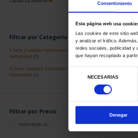
Castilla-La Mancha
Consentimiento
Esta página web usa cookie
Las cookies de este sitio we
Filtrar por Categoría
y analizar el tráfico. Ademá
CIUDADES PAT
redes sociales, publicidad y
II Serie Ciudades Patrimonio de la
CUE
que hayan recopilado a parti
Humanidad
(1)
73,
III Serie Ciudades Patrimonio de la
Selección
Humanidad
(1)
NECESARIAS
de
consentimiento
Filtrar por Precio
ORDENAR POR:
Denegar
€50-€199,99
(2)