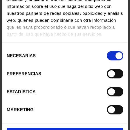
información sobre el uso que haga del sitio web con
nuestros partners de redes sociales, publicidad y análisis
web, quienes pueden combinarla con otra información
que les haya proporcionado o que hayan recopilado a
partir del uso que haya hecho de sus servicios.
SUSCRIPCIÓN
SUSCRIPCIÓN
CAPITALES DE
CAPITALES DE
PROVINCIA 3
PROVINCIA 4
Selección
949,00 €
949,00 €
NECESARIAS
de
consentimiento
Sólo para usuarios
Sólo para usuarios
registrados
registrados
PREFERENCIAS
ESTADÍSTICA
MARKETING