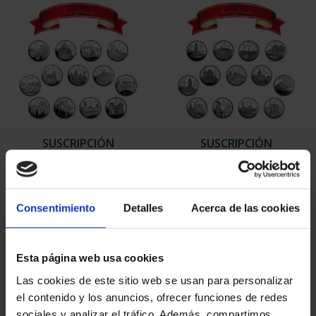
SUSCRIPCIÓN
SUSCRIPCIÓN
CAPITALES DE
CAPITALES DE
PROVINCIA 1
PROVINCIA 2
949,00 €
949,00 €
Consentimiento
Detalles
Acerca de las cookies
Sólo para usuarios
Sólo para usuarios
registrados
registrados
Esta página web usa cookies
Las cookies de este sitio web se usan para personalizar
el contenido y los anuncios, ofrecer funciones de redes
sociales y analizar el tráfico. Además, compartimos