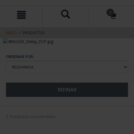
saltar
Saltar
0
al
al
contenido
men
de
navegacin
INICIO
PRODUCTOS
ORDENAR POR:
REFINAR
5 Productos encontrados