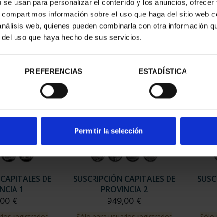
b se usan para personalizar el contenido y los anuncios, ofrecer
SPAÑOLAS - A
CAPITALES ESPAÑOLAS -
CAP
UÑA
LUGO
s, compartimos información sobre el uso que haga del sitio web 
00 €
73,00 €
 análisis web, quienes pueden combinarla con otra información q
r del uso que haya hecho de sus servicios.
PREFERENCIAS
ESTADÍSTICA
Permitir la selección
 CAPITALES DE
SUSCRIPCIÓN CAPITALES DE
SUSC
NCIA 1
PROVINCIA 2
,00 €
949,00 €
rios registrados
Sólo para usuarios registrados
Sólo 