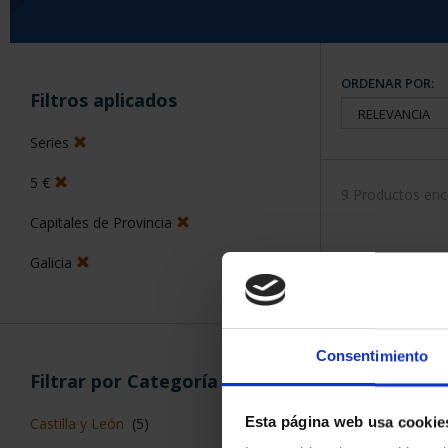
ORDENAR POR:
Filtros aplicados
Series
5 €
9 Productos en
Capitales de Provincia
Galicia
Consentimiento
Filtrar por Categoría
Esta página web usa cookie
Castilla y León
(5)