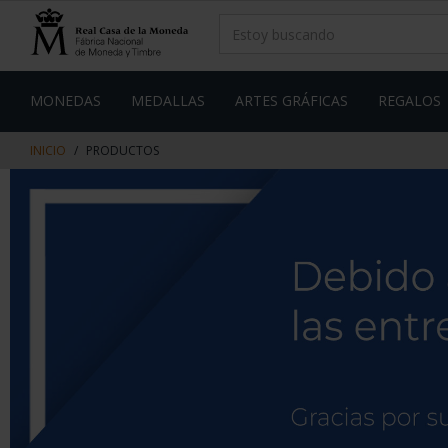
saltar
Saltar
al
al
contenido
men
de
navegacin
MONEDAS
MEDALLAS
ARTES GRÁFICAS
REGALOS
INICIO
PRODUCTOS