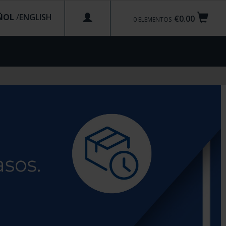
ÑOL
/
€0.00
0
ELEMENTOS