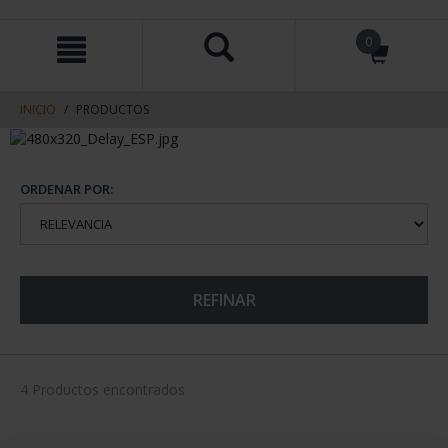
saltar
Saltar
0
al
al
contenido
men
de
navegacin
INICIO
PRODUCTOS
ORDENAR POR:
REFINAR
4 Productos encontrados