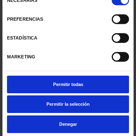
NECESARIAS
de
consentimiento
PREFERENCIAS
ESTADÍSTICA
SUSCRIPCIÓN
SUSCRIPCIÓN
CAPITALES DE
CAPITALES DE
MARKETING
PROVINCIA 3
PROVINCIA 4
949,00 €
949,00 €
Sólo para usuarios
Sólo para usuarios
registrados
registrados
Permitir todas
Permitir la selección
ORDENAR POR:
Denegar