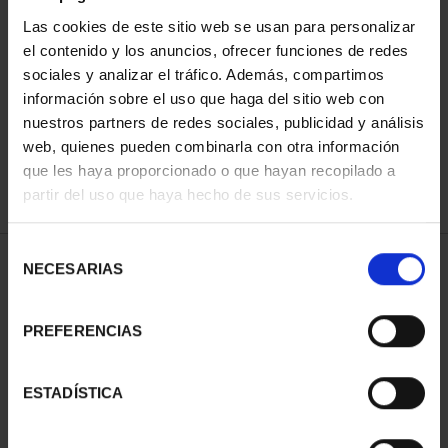
Las cookies de este sitio web se usan para personalizar
el contenido y los anuncios, ofrecer funciones de redes
ORDENAR POR:
sociales y analizar el tráfico. Además, compartimos
información sobre el uso que haga del sitio web con
nuestros partners de redes sociales, publicidad y análisis
web, quienes pueden combinarla con otra información
que les haya proporcionado o que hayan recopilado a
REFINAR
partir del uso que haya hecho de sus servicios.
Selección
1 Productos encontrados
NECESARIAS
de
consentimiento
PREFERENCIAS
ESTADÍSTICA