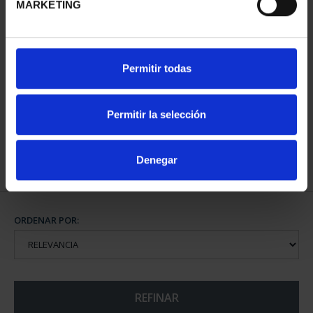
MARKETING
CARTERITA MONEDA 40
Permitir todas
EUR 2022
VCºVTA.MNDO
64,00 €
Permitir la selección
Denegar
ORDENAR POR:
REFINAR