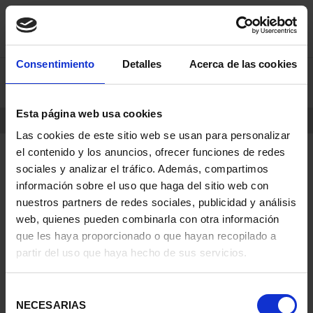
saltar
Saltar
Consentimiento
Detalles
Acerca de las cookies
0
al
al
contenido
men
de
Esta página web usa cookies
navegacin
INICIO
PRODUCTOS
Las cookies de este sitio web se usan para personalizar
el contenido y los anuncios, ofrecer funciones de redes
sociales y analizar el tráfico. Además, compartimos
información sobre el uso que haga del sitio web con
nuestros partners de redes sociales, publicidad y análisis
web, quienes pueden combinarla con otra información
que les haya proporcionado o que hayan recopilado a
partir del uso que haya hecho de sus servicios.
Selección
NECESARIAS
de