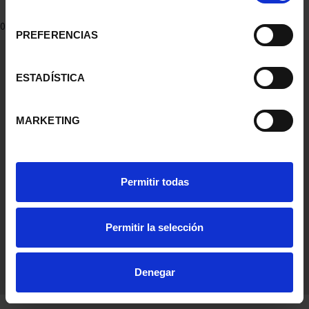
consentimiento
0 Productos encontrados
PREFERENCIAS
Información General
Contacto
ESTADÍSTICA
Preguntas Frequentes (FAQs)
Aviso Legal
MARKETING
Condiciones Legales
Ayuda
Permitir todas
Permitir la selección
Denegar