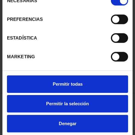
NECESARIAS
de
consentimiento
PREFERENCIAS
BICENTENARIO PRADO
BICENTENARIO PRADO
ESTADÍSTICA
2 ESCUDOS LEONE
2 ESCUDOS BENEDETTO
LEONI
1.245,00 €
1.245,00 €
MARKETING
Permitir todas
Permitir la selección
ORDENAR POR:
Denegar