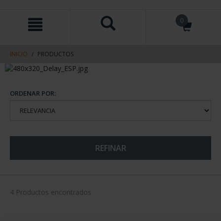
saltar
Saltar
0
al
al
contenido
men
de
navegacin
INICIO
PRODUCTOS
ORDENAR POR:
REFINAR
4 Productos encontrados