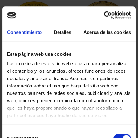
Consentimiento
Detalles
Acerca de las cookies
Esta página web usa cookies
JOYAS NUMISMATICAS
BICENTENARIO PRADO
Las cookies de este sitio web se usan para personalizar
IX (2019) CASA DE AUS...
2 ESCUDOS PASITELES
el contenido y los anuncios, ofrecer funciones de redes
245,00 €
1.245,00 €
sociales y analizar el tráfico. Además, compartimos
información sobre el uso que haga del sitio web con
nuestros partners de redes sociales, publicidad y análisis
web, quienes pueden combinarla con otra información
que les haya proporcionado o que hayan recopilado a
partir del uso que haya hecho de sus servicios.
Selección