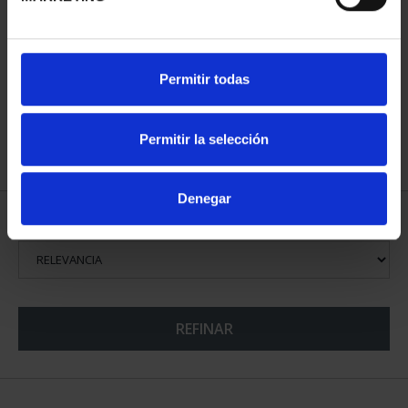
250 ANIV. EEUU -
MUNDIAL FIFA 2026 (EM.
Permitir todas
ÁGUILA CALVA 8 REALES
2025) 8 REALES
140,00 €
145,00 €
Permitir la selección
Denegar
ORDENAR POR:
REFINAR