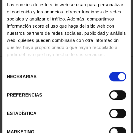
Las cookies de este sitio web se usan para personalizar
el contenido y los anuncios, ofrecer funciones de redes
sociales y analizar el tráfico. Además, compartimos
ORDENAR POR:
información sobre el uso que haga del sitio web con
nuestros partners de redes sociales, publicidad y análisis
web, quienes pueden combinarla con otra información
que les haya proporcionado o que hayan recopilado a
REFINAR
partir del uso que haya hecho de sus servicios.
Selección
NECESARIAS
de
2 Productos encontrados
consentimiento
PREFERENCIAS
ESTADÍSTICA
MARKETING