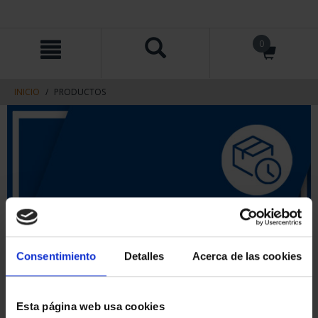
saltar
Saltar
0
al
al
contenido
men
de
navegacin
INICIO
PRODUCTOS
Consentimiento
Detalles
Acerca de las cookies
Esta página web usa cookies