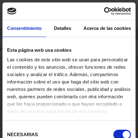
saltar
Saltar
0
al
al
contenido
men
de
Consentimiento
Detalles
Acerca de las cookies
navegacin
INICIO
PRODUCTOS
0 Productos encontrados
Esta página web usa cookies
Las cookies de este sitio web se usan para personalizar
Información General
el contenido y los anuncios, ofrecer funciones de redes
Contacto
sociales y analizar el tráfico. Además, compartimos
Preguntas Frequentes (FAQs)
información sobre el uso que haga del sitio web con
Aviso Legal
nuestros partners de redes sociales, publicidad y análisis
web, quienes pueden combinarla con otra información
Condiciones Legales
que les haya proporcionado o que hayan recopilado a
partir del uso que haya hecho de sus servicios.
Ayuda
Selección
NECESARIAS
de