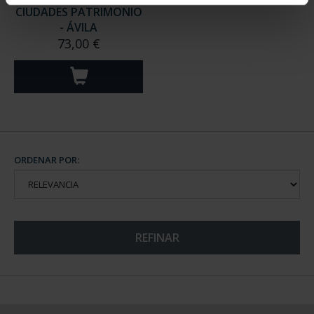
CIUDADES PATRIMONIO
- ÁVILA
73,00 €
ORDENAR POR:
REFINAR