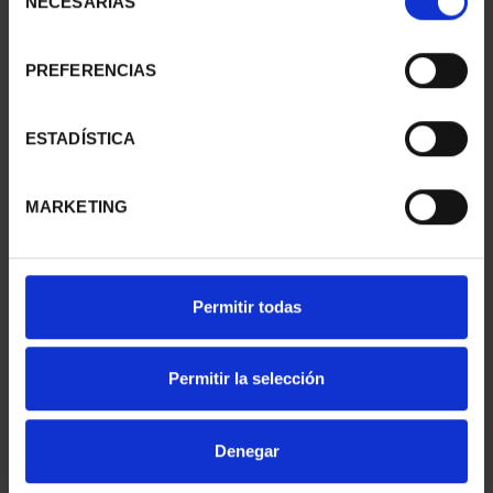
NECESARIAS
de
consentimiento
PREFERENCIAS
PATRIMONIO
CIUDADES PATRIMONIO
NACIONAL II - PALACIO
- ALCALÁ DE HENARES
REAL DE...
73,00 €
ESTADÍSTICA
73,00 €
MARKETING
Permitir todas
Permitir la selección
Denegar