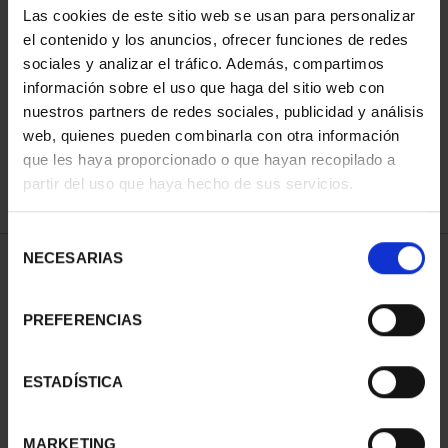
Las cookies de este sitio web se usan para personalizar
el contenido y los anuncios, ofrecer funciones de redes
sociales y analizar el tráfico. Además, compartimos
ORDENAR POR:
información sobre el uso que haga del sitio web con
nuestros partners de redes sociales, publicidad y análisis
web, quienes pueden combinarla con otra información
que les haya proporcionado o que hayan recopilado a
REFINAR
partir del uso que haya hecho de sus servicios.
Selección
NECESARIAS
de
1 Productos encontrados
consentimiento
PREFERENCIAS
ESTADÍSTICA
MARKETING