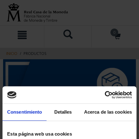
saltar
Saltar
0
al
al
contenido
men
de
navegacin
INICIO
PRODUCTOS
Consentimiento
Detalles
Acerca de las cookies
Esta página web usa cookies