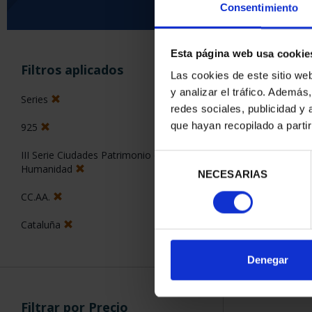
Consentimiento
Esta página web usa cookie
ORDENAR POR:
Filtros aplicados
Las cookies de este sitio we
y analizar el tráfico. Ademá
Series
redes sociales, publicidad y
que hayan recopilado a parti
925
1 Productos en
III Serie Ciudades Patrimonio de la
Selección
Humanidad
NECESARIAS
de
consentimiento
CC.AA.
Cataluña
Denegar
Filtrar por Precio