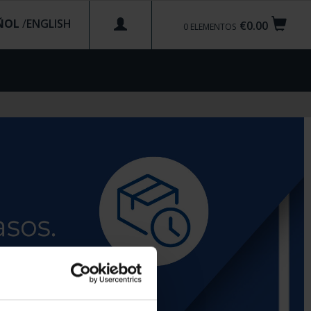
ÑOL
/
€0.00
0
ELEMENTOS