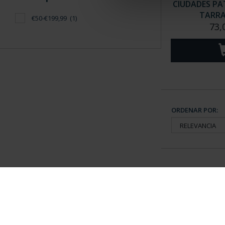
CIUDADES PAT
TARR
€50-€199,99
(1)
73,
ORDENAR POR:
Información General
Contacto
|
Preguntas Frequentes (FAQs)
|
Aviso Legal
|
Condicio