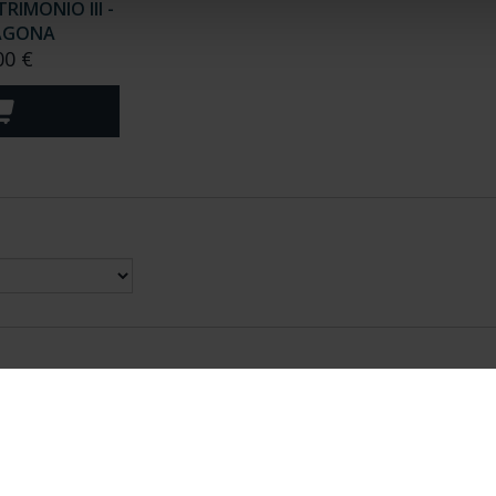
RIMONIO III -
AGONA
00 €
nes Legales
|
|
Ayuda
|