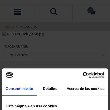
saltar
Saltar
0
al
al
contenido
men
de
navegacin
INICIO
PRODUCTOS
ORDENAR POR:
REFINAR
Consentimiento
Detalles
Acerca de las cookies
1 Productos encontrados
Esta página web usa cookies