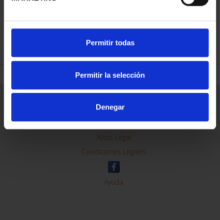
REFINAR
Permitir todas
Permitir la selección
Información General
Denegar
Contacto
Preguntas Frequentes (FAQs)
Aviso Legal
Condiciones Legales
Ayuda